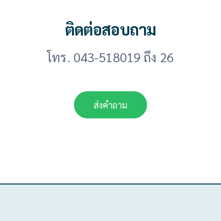
ติดต่อสอบถาม
โทร. 043-518019 ถึง 26
ส่งคำถาม