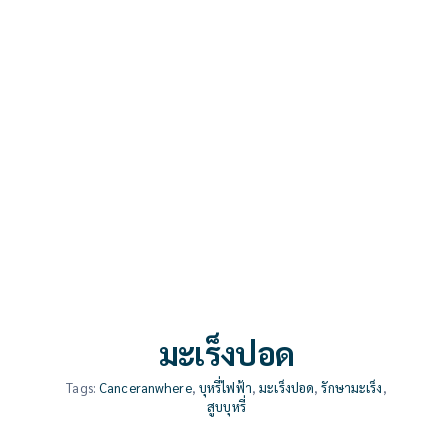
ลงทะเบีย
สมั
มะเร็งปอด
Tags:
Canceranwhere
,
บุหรี่ไฟฟ้า
,
มะเร็งปอด
,
รักษามะเร็ง
,
สูบบุหรี่