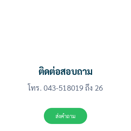
ติดต่อสอบถาม
โทร. 043-518019 ถึง 26
ส่งคำถาม