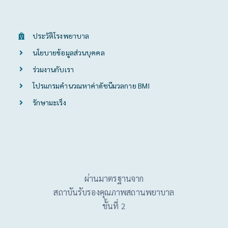
ประวัติโรงพยาบาล
นโยบายข้อมูลส่วนบุคคล
ร่วมงานกับเรา
โปรแกรมคำนวณหาค่าดัชนีมวลกาย BMI
รักษามะเร็ง
ผ่านมาตรฐานจาก
สถาบันรับรองคุณภาพสถานพยาบาล
ขั้นที่ 2