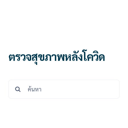
Skip
to
Toggl
content
Navig
หน
ตรวจสุขภาพหลังโควิด
บร
โปรแกรม
Search
for:
อัตรา
แ