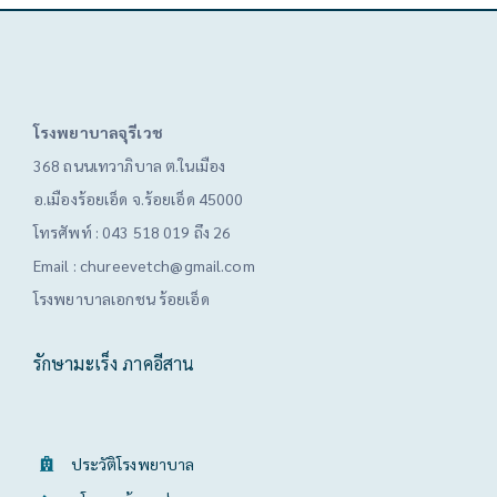
โรงพยาบาลจุรีเวช
368 ถนนเทวาภิบาล ต.ในเมือง
อ.เมืองร้อยเอ็ด จ.ร้อยเอ็ด 45000
โทรศัพท์ :
043 518 019 ถึง 26
Email :
chureevetch@gmail.com
โรงพยาบาลเอกชน ร้อยเอ็ด
รักษามะเร็ง ภาคอีสาน
ประวัติโรงพยาบาล