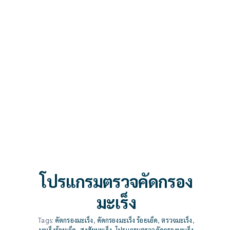
ลงทะเบีย
สมั
โปรแกรมตรวจคัดกรอง
มะเร็ง
Tags:
คัดกรองมะเร็ง
,
คัดกรองมะเร็ง ร้อยเอ็ด
,
ตรวจมะเร็ง
,
มะเร็งร้อยเอ็ด
,
สงสัยมะเร็ง
,
โปรแกรมตรวจคัดกรองมะเร็ง