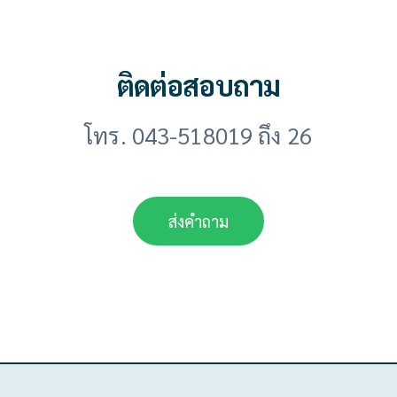
ติดต่อสอบถาม
โทร. 043-518019 ถึง 26
ส่งคำถาม