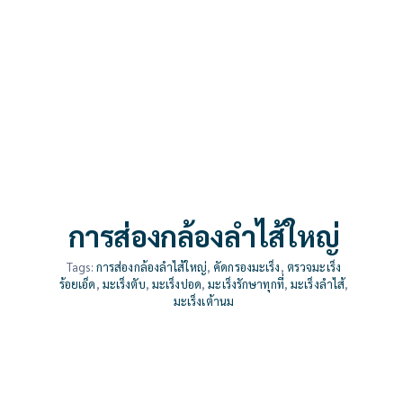
การส่องกล้องลำไส้ใหญ่
Tags:
การส่องกล้องลำไส้ใหญ่
,
คัดกรองมะเร็ง
,
ตรวจมะเร็ง
ร้อยเอ็ด
,
มะเร็งตับ
,
มะเร็งปอด
,
มะเร็งรักษาทุกที่
,
มะเร็งลำไส้
,
มะเร็งเต้านม