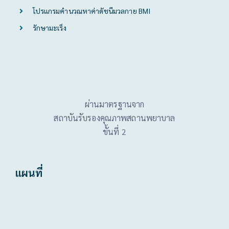
โปรแกรมคำนวณหาค่าดัชนีมวลกาย BMI
รักษามะเร็ง
ผ่านมาตรฐานจาก
สถาบันรับรองคุณภาพสถานพยาบาล
ขั้นที่ 2
แผนที่