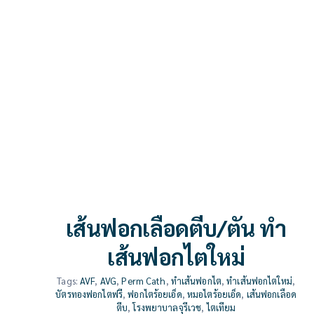
เส้นฟอกเลือดตีบ/ตัน ทำ
เส้นฟอกไตใหม่
Tags:
AVF
,
AVG
,
Perm Cath
,
ทำเส้นฟอกไต
,
ทำเส้นฟอกไตใหม่
,
บัตรทองฟอกไตฟรี
,
ฟอกไตร้อยเอ็ด
,
หมอไตร้อยเอ็ด
,
เส้นฟอกเลือด
ตีบ
,
โรงพยาบาลจุรีเวช
,
ไตเทียม