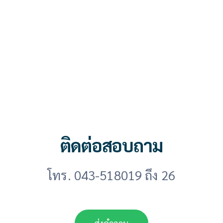
ติดต่อสอบถาม
โทร. 043-518019 ถึง 26