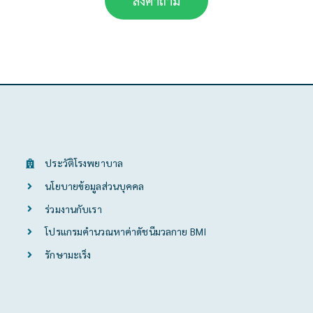
ส่งคำถาม
ประวัติโรงพยาบาล
นโยบายข้อมูลส่วนบุคคล
ร่วมงานกับเรา
โปรแกรมคำนวณหาค่าดัชนีมวลกาย BMI
รักษามะเร็ง