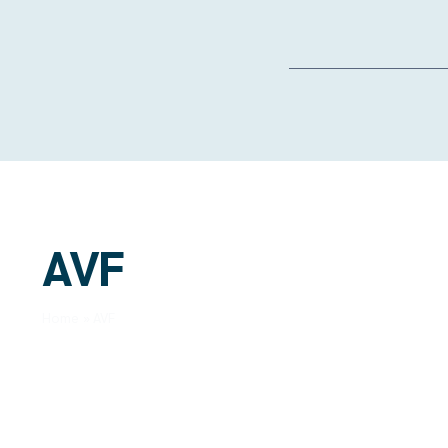
Skip
to
โปรแกรมตรวจสุขภาพ
content
หน้าแรก
บริ
AVF
Home
»
AVF